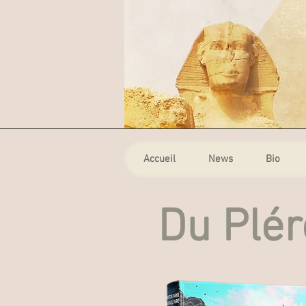
Accueil
News
Bio
Du Plér