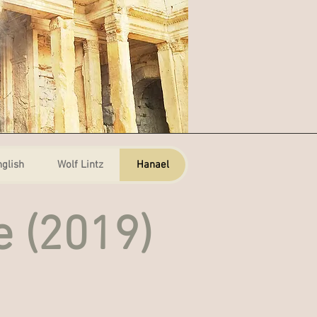
nglish
Wolf Lintz
Hanael
e (2019)