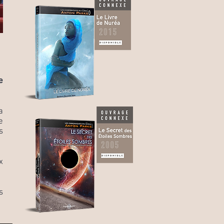
e
a
e
s
x
s