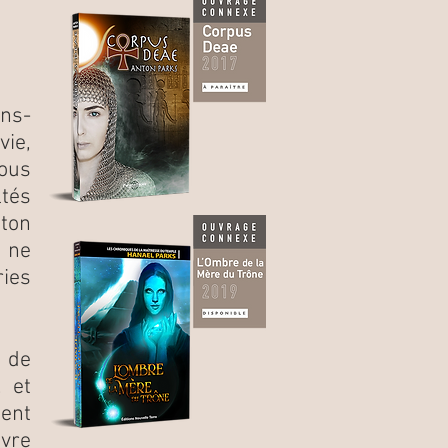
ns-
vie,
tous
tés
ton
s ne
ies
 de
, et
ment
uvre