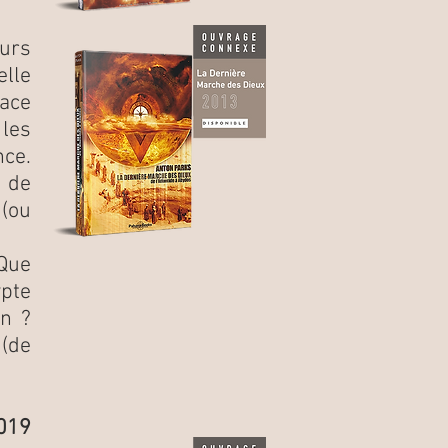
eurs
elle
pace
 les
nce.
s de
 (ou
Que
pte
on ?
 (de
019