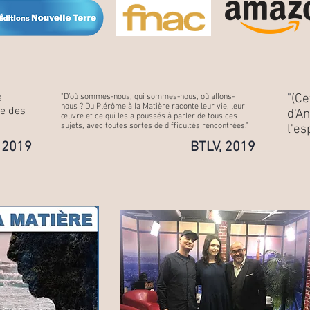
à
"
(Ce
"D’où sommes-nous, qui sommes-nous, où allons-
nous ? Du Plérôme à la Matière raconte leur vie, leur
re des
d'A
œuvre et ce qui les a poussés à parler de tous ces
sujets, avec toutes sortes de difficultés rencontrées."
l'es
 2019
BTLV, 2019