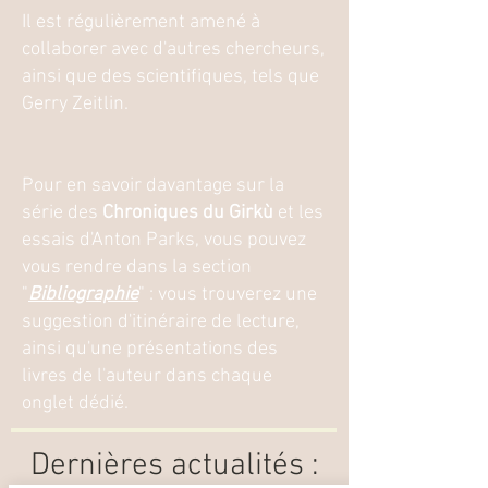
Il est régulièrement amené à
collaborer avec d'autres chercheurs,
ainsi que des scientifiques, tels que
Gerry Zeitlin.
Pour en savoir davantage sur la
série des
Chroniques du Girkù
et les
essais d'Anton Parks, vous pouvez
vous rendre dans la section
"
Bibliographie
" : vous trouverez une
suggestion d'itinéraire de lecture,
ainsi qu'une présentations des
livres de l'auteur dans chaque
onglet dédié.
Dernières actualités :